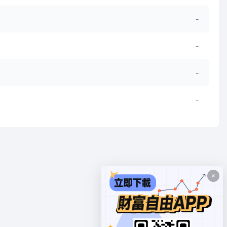
-
-
-
-