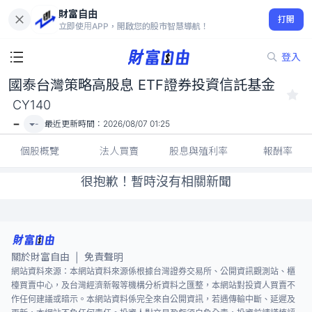
財富自由
國泰台灣策略高股息 ETF證券投資信託基金 CY140
打開
-
立即使用APP，開啟您的股市智慧導航！
登入
國泰台灣策略高股息 ETF證券投資信託基金
CY140
-
-
最近更新時間：
2026/08/07 01:25
個股概覽
法人買賣
股息與殖利率
報酬率
很抱歉！暫時沒有相關新聞
關於財富自由
免責聲明
|
網站資料來源：本網站資料來源係根據台灣證券交易所、公開資訊觀測站、櫃
檯買賣中心，及台灣經濟新報等機構分析資料之匯整，本網站對投資人買賣不
作任何建議或暗示。本網站資料係完全來自公開資訊，若遇傳輸中斷、延遲及