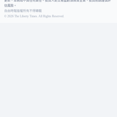
更新，本網站不負任何責任。投資人對交易盈虧須自負全責，投資前請謹慎評
估風險。
自由時報版權所有不得轉載
©
2026
The Liberty Times. All Rights Reserved.