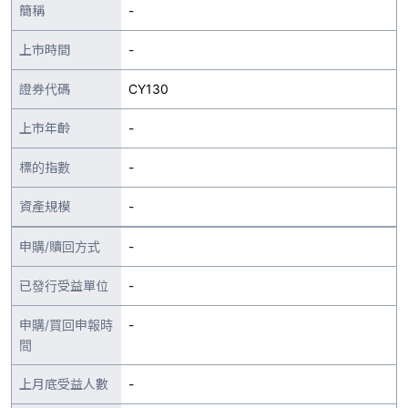
簡稱
-
上市時間
-
證券代碼
CY130
上市年齡
-
標的指數
-
資產規模
-
申購/贖回方式
-
已發行受益單位
-
申購/買回申報時
-
間
上月底受益人數
-