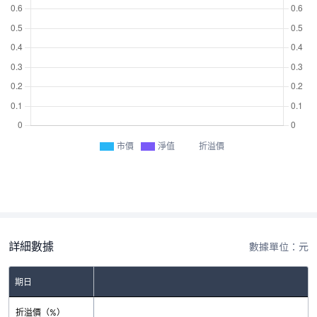
市價
淨值
折溢價
詳細數據
數據單位：元
期日
折溢價（%）