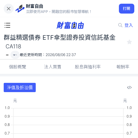
財富自由
群益精選債券 ETF傘型證券投資信託基金 CA118
打開
-
立即使用APP，開啟您的股市智慧導航！
登入
群益精選債券 ETF傘型證券投資信託基金
CA118
-
-
最近更新時間：
2026/08/06 22:37
個股概覽
法人買賣
股息與殖利率
報酬率
淨值及折溢價