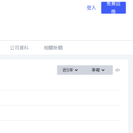
免費註
登入
冊
公司資料
相關新聞
近5年
季報