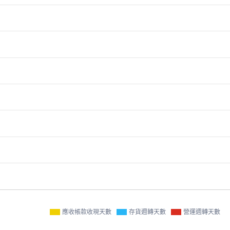
應收帳款收現天數
存貨週轉天數
營運週轉天數