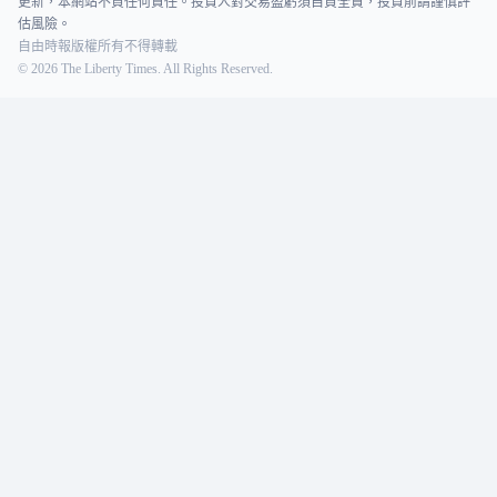
更新，本網站不負任何責任。投資人對交易盈虧須自負全責，投資前請謹慎評
估風險。
自由時報版權所有不得轉載
©
2026
The Liberty Times. All Rights Reserved.