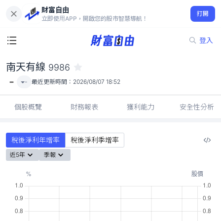
財富自由
南天有線 9986
打開
-
立即使用APP，開啟您的股市智慧導航！
登入
南天有線
9986
-
-
最近更新時間：
2026/08/07 18:52
個股概覽
財務報表
獲利能力
安全性分析
稅後淨利年增率
稅後淨利季增率
近5年
季報