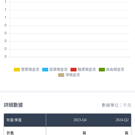
營業現金流
投資現金流
融資現金流
自由現金流
淨現金流
詳細數據
數據單位：千元
Q4
2023-Q2
2023-Q4
2024-Q2
年度/季度
無
折舊
無
無
無