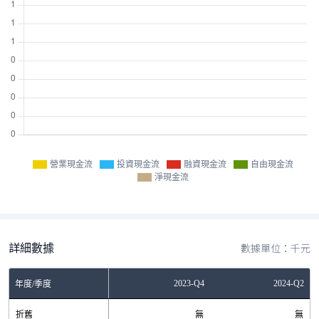
營業現金流
投資現金流
融資現金流
自由現金流
淨現金流
詳細數據
數據單位：千元
Q4
2023-Q2
2023-Q4
2024-Q2
年度/季度
無
折舊
無
無
無