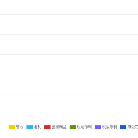
營收
毛利
營業利益
稅前淨利
稅後淨利
母公