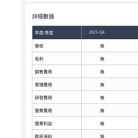
詳細數據
2021-Q2
2021-Q4
年度/季度
營收
無
無
毛利
無
無
銷售費用
無
無
管理費用
無
無
研發費用
無
無
營業費用
無
無
營業利益
無
無
稅前淨利
無
無