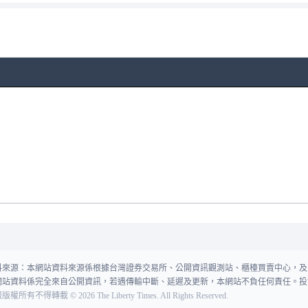
料來源：本網站資料來源係根據台灣證券交易所、公開資訊觀測站、櫃檯買賣中心，及
網站資料係完全來自公開資訊，若遇傳輸中斷、延遲及更新，本網站不負任何責任。投
報版權所有不得轉載
©
2026
The Liberty Times. All Rights Reserved.