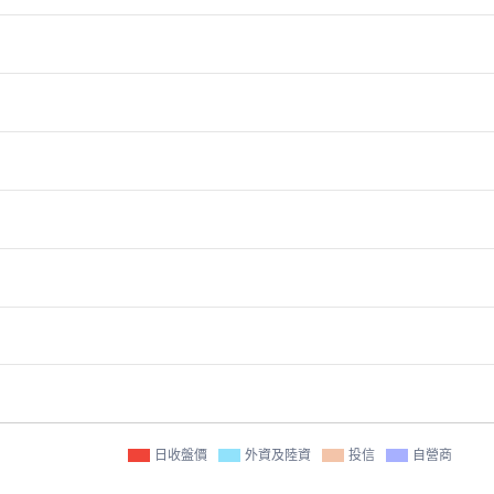
日收盤價
外資及陸資
投信
自營商