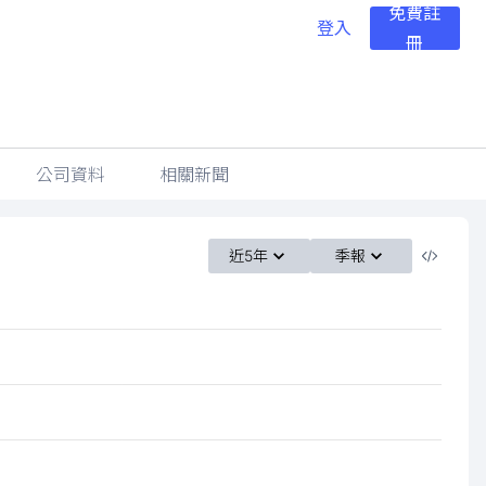
免費註
登入
冊
公司資料
相關新聞
近5年
季報