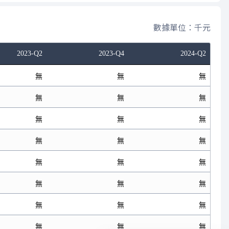
數據單位：千元
2023-Q2
2023-Q4
2024-Q2
無
無
無
無
無
無
無
無
無
無
無
無
無
無
無
無
無
無
無
無
無
無
無
無