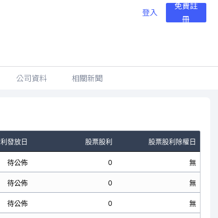
免費註
登入
冊
公司資料
相關新聞
股利發放日
股票股利
股票股利除權日
待公佈
0
無
待公佈
0
無
待公佈
0
無