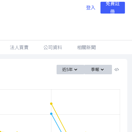
免費註
登入
冊
法人買賣
公司資料
相關新聞
近5年
季報