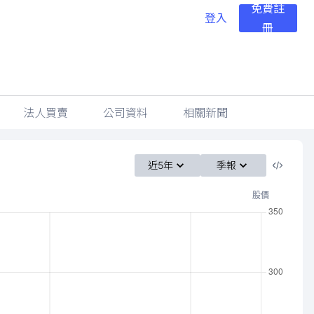
免費註
登入
冊
法人買賣
公司資料
相關新聞
近5年
季報