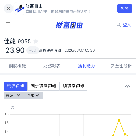
財富自由
佳龍 9955
打開
23.90
0%
立即使用APP，開啟您的股市智慧導航！
登入
佳龍
9955
23.90
0%
最近更新時間：
2026/08/07 05:30
個股概覽
財務報表
獲利能力
安全性分析
營運週轉
固定資產週轉
總資產週轉
近5年
季報