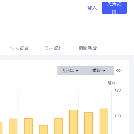
免費註
登入
冊
法人買賣
公司資料
相關新聞
近5年
季報