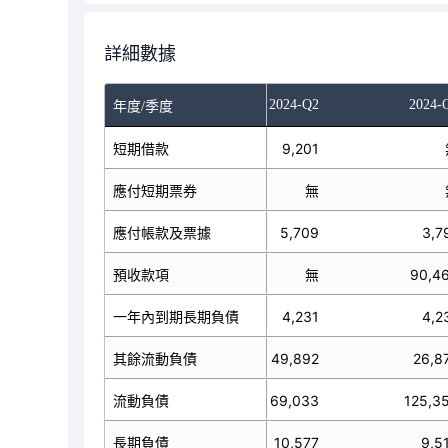
詳細數據
023-Q4
2024-Q1
2024-Q2
2024-
年度/季度
短期借款
無
9,201
應付短期票券
無
無
應付帳款及票據
5,075
5,709
3,7
預收款項
無
無
90,4
一年內到期長期負債
4,231
4,231
4,2
其餘流動負債
48,856
49,892
26,8
流動負債
58,162
69,033
125,3
長期負債
11,635
10,577
9,5