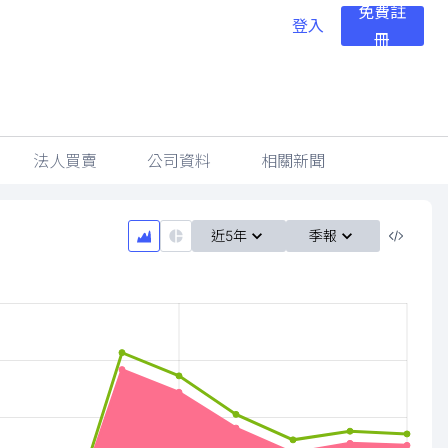
免費註
登入
冊
法人買賣
公司資料
相關新聞
近5年
季報