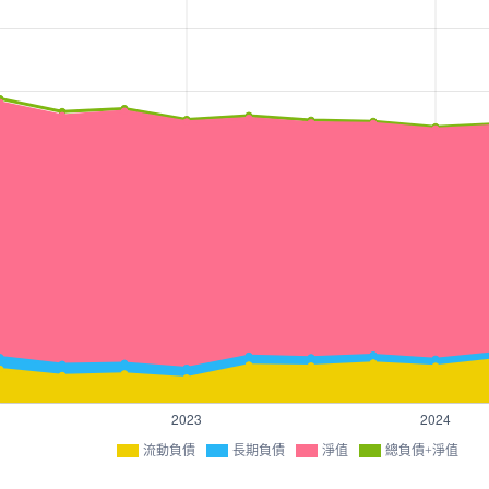
流動負債
長期負債
淨值
總負債+淨值