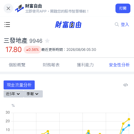
財富自由
三發地產 9946
打開
17.80
0.56%
立即使用APP，開啟您的股市智慧導航！
登入
三發地產
9946
17.80
0.56%
最近更新時間：
2026/08/06 05:30
個股概覽
財務報表
獲利能力
安全性分析
現金流量分析
近5年
季報