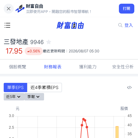
財富自由
三發地產 9946
打開
17.95
0.56%
立即使用APP，開啟您的股市智慧導航！
登入
三發地產
9946
17.95
0.56%
最近更新時間：
2026/08/07 05:30
個股概覽
財務報表
獲利能力
安全性分析
單季EPS
近4季累積EPS
近5年
季報