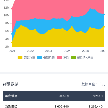
流動負債
長期負債
淨值
總負債+淨值
詳細數據
數據單位：千元
Q2
2025-Q3
2025-Q4
2026-Q1
年度/季度
0
短期借款
5,070,745
3,602,440
3,265,440