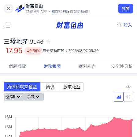
財富自由
三發地產 9946
打開
17.95
0.56%
立即使用APP，開啟您的股市智慧導航！
登入
三發地產
9946
17.95
0.56%
最近更新時間：
2026/08/07 05:30
個股概覽
財務報表
獲利能力
安全性分析
負債和股東權益
負債
股東權益
近5年
季報