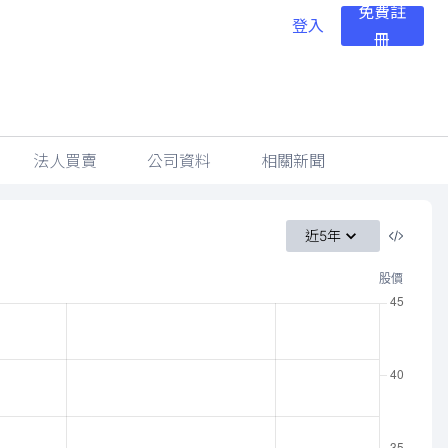
免費註
登入
冊
法人買賣
公司資料
相關新聞
近5年