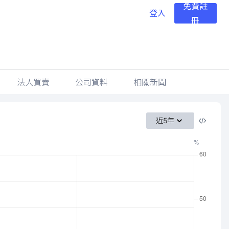
免費註
登入
冊
法人買賣
公司資料
相關新聞
近5年