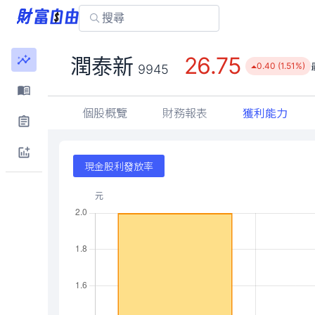
26.75
潤泰新
0.40 (1.51%)
9945
個股概覽
財務報表
獲利能力
現金股利發放率