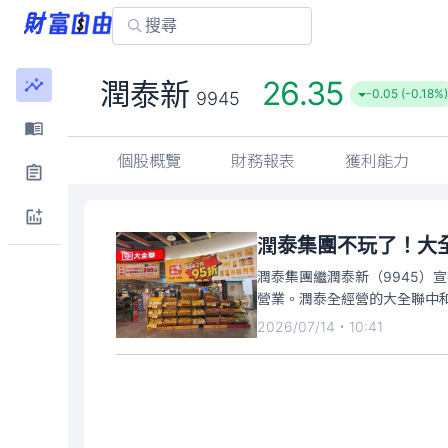
26.35
潤泰新
-0.05 (-0.18%)
9945
個股概覽
財務報表
獲利能力
潤泰集團不玩了！大
潤泰集團繼潤泰新（9945）
營業。潤泰全經營的大全聯中
2026/07/14・10:41