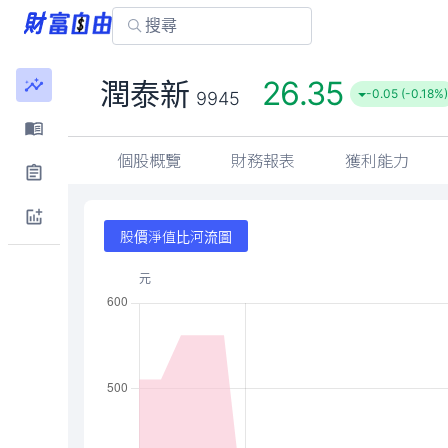
26.35
潤泰新
-0.05 (-0.18%)
9945
個股概覽
財務報表
獲利能力
股價淨值比河流圖