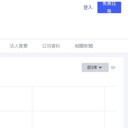
免費註
登入
冊
法人買賣
公司資料
相關新聞
近5年