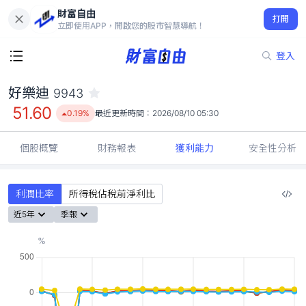
財富自由
好樂迪 9943
打開
51.60
0.19%
立即使用APP，開啟您的股市智慧導航！
登入
好樂迪
9943
51.60
0.19%
最近更新時間：
2026/08/10 05:30
個股概覽
財務報表
獲利能力
安全性分析
利潤比率
所得稅佔稅前淨利比
近5年
季報