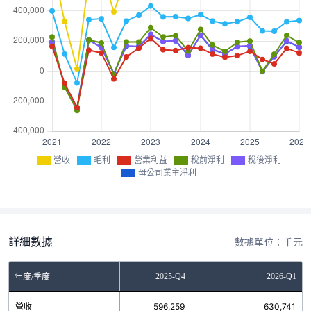
營收
毛利
營業利益
稅前淨利
稅後淨利
母公司業主淨利
詳細數據
數據單位：千元
2025-Q3
2025-Q4
2026-Q1
年度/季度
營收
565,972
596,259
630,741