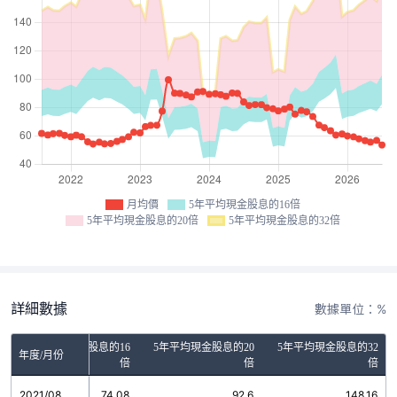
月均價
5年平均現金股息的16倍
5年平均現金股息的20倍
5年平均現金股息的32倍
詳細數據
數據單位：%
5年平均現金股息的16
5年平均現金股息的20
5年平均現金股息的32
年度/月份
倍
倍
倍
2021/08
74.08
92.6
148.16