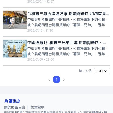
消費者保護法」適用。第一階段是中租、裕融、和潤
2026/02/24・12:57
及日盛台駿等4大上市集團、旗下13家融資租賃業
者；第二階段是今天宣布納管13家，由金融機構轉投
台租賃三雄西進遇通縮 裕融跑得快 和潤首見虧損
資的融資租賃業者，將於今年3月15日起正式適用；
中租與裕隆集團旗下的裕融、和泰集團旗下的和潤，
至於第三階段，9月1
被立委虧稱是台灣租賃業的「薯條三兄弟」，近年來
西進都撞上經濟冷鋒。裕融算是「閃得快」，幾年前
2026/01/10・21:30
就砍掉車貸事業、戰線收縮剩設備融資租賃；和潤轉
投資越來越多，但主要事業的和運國際融資租賃卻越
中國通縮1》租賃三兄弟西進 裕融閃得快、和潤恐首虧
賺越少，今年恐首度出現虧損；西進快二十年的中
中租與裕隆集團旗下的裕融、和泰集團旗下的和潤，
租，過去是賺得盆滿缽滿，近
被立委虧稱是台灣租賃業的「薯條三兄弟」，近年來
西進都撞上經濟冷鋒。裕融算是「閃得快」，幾年前
2026/01/09・23:00
就砍掉車貸事業、戰線收縮剩設備融資租賃；和潤轉
投資越來越多，但主要事業的和運國際融資租賃卻越
總共 4 個
10/頁
賺越少，今年恐出現首度虧損；西進快20年的中租，
1
過去是賺得盆滿缽滿，近
關於財富自由
免責聲明
|
網站資料來源：本網站資料來源係根據台灣證券交易所、公開資訊觀測站、櫃