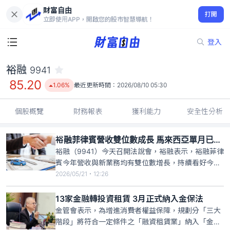
財富自由
裕融 9941
打開
85.20
1.06%
立即使用APP，開啟您的股市智慧導航！
登入
裕融
9941
85.20
1.06%
最近更新時間：
2026/08/10 05:30
個股概覽
財務報表
獲利能力
安全性分析
裕融菲律賓營收雙位數成長 馬來西亞單月已轉盈
裕融（9941）今天召開法說會，裕融表示，裕融菲律
賓今年營收與新業務均有雙位數增長，持續看好今年
獲利；馬來西亞市場目前單月已轉虧為盈，預期今年
2026/05/21・12:26
全年度可順利實現盈利。裕融首季合併營收為95.9億
元，稅前淨利13.8億元，較去年第4季成長5.6%，主
13家金融轉投資租賃 3月正式納入金保法
要貢獻來自台灣企業金融業務資產餘額的增長，以及
金管會表示，為增進消費者權益保障，規劃分「三大
預期信用
階段」將符合一定條件之「融資租賃業」納入「金融