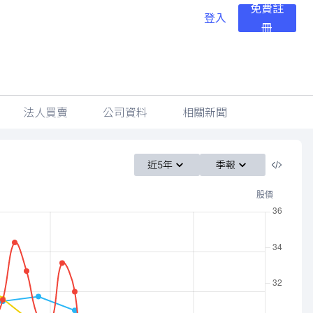
免費註
登入
冊
法人買賣
公司資料
相關新聞
近5年
季報