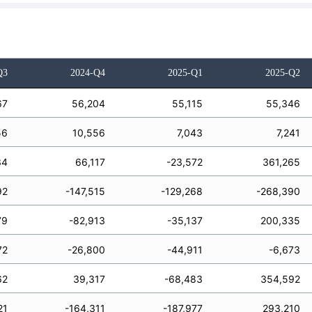
Q3
2024-Q4
2025-Q1
2025-Q2
67
56,204
55,115
55,346
56
10,556
7,043
7,241
34
66,117
-23,572
361,265
92
-147,515
-129,268
-268,390
79
-82,913
-35,137
200,335
72
-26,800
-44,911
-6,673
62
39,317
-68,483
354,592
21
-164,311
-187,977
293,210