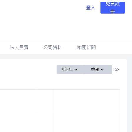
免費註
登入
冊
法人買賣
公司資料
相關新聞
近5年
季報