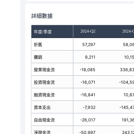
詳細數據
023-Q4
2024-Q1
2024-Q2
2024-
年度/季度
2,526
折舊
53,790
57,297
58,0
8,568
攤銷
8,182
9,211
10,1
14,717
營業現金流
-29,151
-18,085
336,8
28,963
投資現金流
-197,784
-16,071
-104,5
65,315
融資現金流
277,536
-16,841
10,8
13,080
資本支出
-23,212
-7,932
-145,4
01,637
自由現金流
-52,363
-26,017
191,3
0,439
淨現金流
50,601
-50,997
243,1