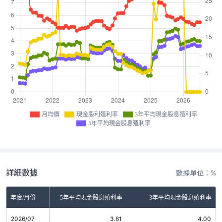
月均價
現金股利殖利率
3年平均現金股息殖利率
5年平均現金股息殖利率
詳細數據
數據單位：%
金股利殖利率
年度/月份
5年平均現金股息殖利率
3年平均現金股息殖利率
2026/07
0.00
3.61
4.00