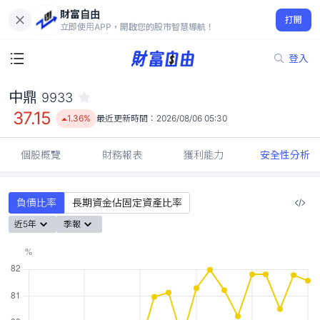
財富自由
中鼎 9933
打開
37.15
1.36%
立即使用APP，開啟您的股市智慧導航！
登入
中鼎
9933
37.15
1.36%
最近更新時間：
2026/08/06 05:30
個股概覽
財務報表
獲利能力
安全性分析
負債比率
長期資金佔固定資產比率
近5年
季報