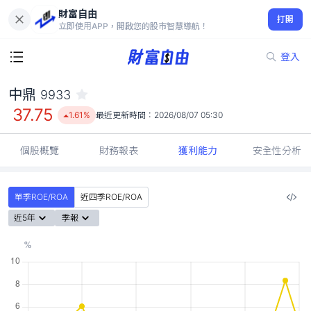
財富自由
中鼎 9933
打開
37.75
1.61%
立即使用APP，開啟您的股市智慧導航！
登入
中鼎
9933
37.75
1.61%
最近更新時間：
2026/08/07 05:30
個股概覽
財務報表
獲利能力
安全性分析
單季ROE/ROA
近四季ROE/ROA
近5年
季報