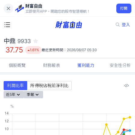
財富自由
中鼎 9933
打開
37.75
1.61%
立即使用APP，開啟您的股市智慧導航！
登入
中鼎
9933
37.75
1.61%
最近更新時間：
2026/08/07 05:30
個股概覽
財務報表
獲利能力
安全性分析
利潤比率
所得稅佔稅前淨利比
近5年
季報