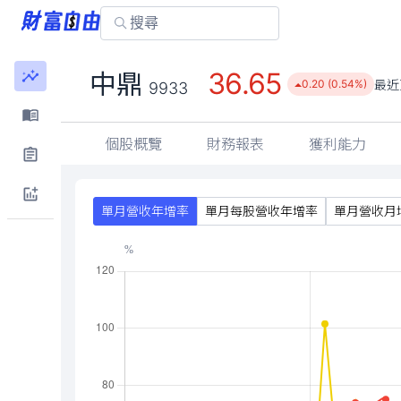
36.65
中鼎
最近
0.20 (0.54%)
9933
個股概覽
財務報表
獲利能力
單月營收年增率
單月每股營收年增率
單月營收月