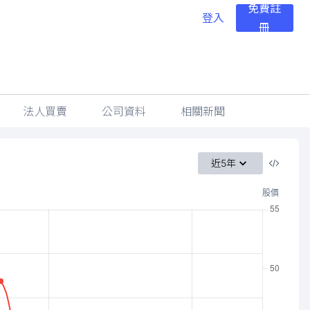
免費註
登入
冊
法人買賣
公司資料
相關新聞
近5年