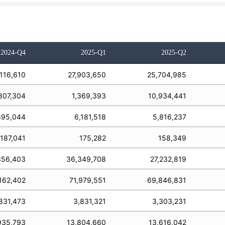
2024-Q4
2025-Q1
2025-Q2
,116,610
27,903,650
25,704,985
807,304
1,369,393
10,934,441
695,044
6,181,518
5,816,237
187,041
175,282
158,349
356,403
36,349,708
27,232,819
162,402
71,979,551
69,846,831
831,473
3,831,321
3,303,231
935,793
13,804,660
13,616,042