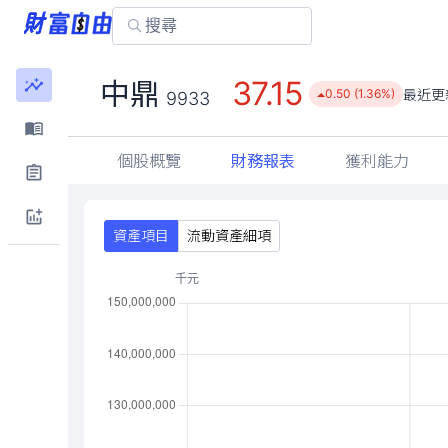
37.15
中鼎
最近更
0.50 (1.36%)
9933
個股概覽
財務報表
獲利能力
資產項目
流動資產細項