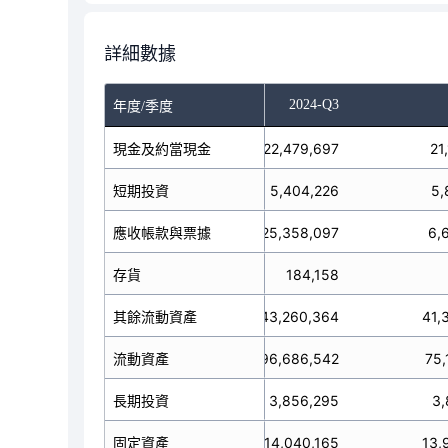
詳細數據
-Q1
2024-Q2
2024-Q3
年度/季度
24,212,481
現金及約當現金
22,479,697
21
短期投資
2,971,090
5,404,226
5,
26,127,272
應收帳款與票據
25,358,097
6,
存貨
189,820
184,158
41,099,795
其餘流動資產
43,260,364
41,
94,600,458
流動資產
96,686,542
75,
3,834,210
長期投資
3,856,295
3,
14,052,105
固定資產
14,040,165
13,