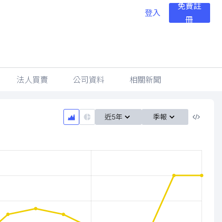
免費註
登入
冊
法人買賣
公司資料
相關新聞
近5年
季報