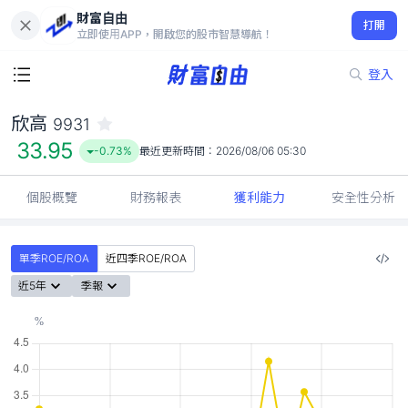
財富自由
欣高 9931
打開
33.95
-0.73%
立即使用APP，開啟您的股市智慧導航！
登入
欣高
9931
33.95
-0.73%
最近更新時間：
2026/08/06 05:30
個股概覽
財務報表
獲利能力
安全性分析
單季ROE/ROA
近四季ROE/ROA
近5年
季報