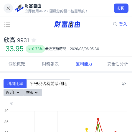
財富自由
欣高 9931
打開
33.95
-0.73%
立即使用APP，開啟您的股市智慧導航！
登入
欣高
9931
33.95
-0.73%
最近更新時間：
2026/08/06 05:30
個股概覽
財務報表
獲利能力
安全性分析
利潤比率
所得稅佔稅前淨利比
近5年
季報