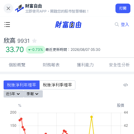
財富自由
欣高 9931
打開
33.70
-0.73%
立即使用APP，開啟您的股市智慧導航！
登入
欣高
9931
33.70
-0.73%
最近更新時間：
2026/08/07 05:30
個股概覽
財務報表
獲利能力
安全性分析
稅後淨利年增率
稅後淨利季增率
近5年
季報