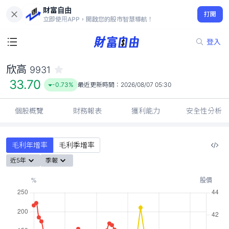
財富自由
欣高 9931
打開
33.70
-0.73%
立即使用APP，開啟您的股市智慧導航！
登入
欣高
9931
33.70
-0.73%
最近更新時間：
2026/08/07 05:30
個股概覽
財務報表
獲利能力
安全性分析
毛利年增率
毛利季增率
近5年
季報