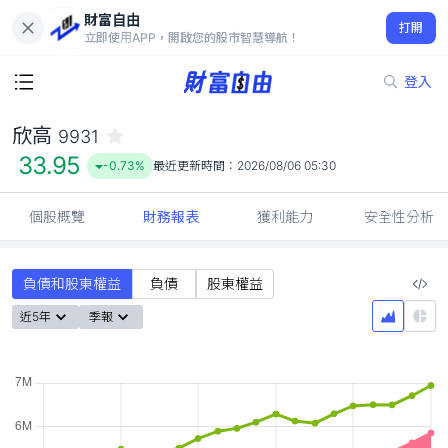
財富自由
欣高 9931
打開
33.95
-0.73%
立即使用APP，開啟您的股市智慧導航！
登入
欣高
9931
33.95
-0.73%
最近更新時間：
2026/08/06 05:30
個股概覽
財務報表
獲利能力
安全性分析
負債和股東權益
負債
股東權益
近5年
季報