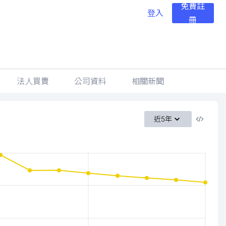
免費註
登入
冊
法人買賣
公司資料
相關新聞
近5年