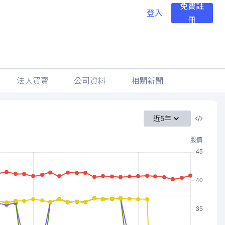
免費註
登入
冊
法人買賣
公司資料
相關新聞
近5年