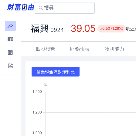
39.05
福興
最近
0.50 (1.29%)
9924
個股概覽
財務報表
獲利能力
營業現金流對淨利比