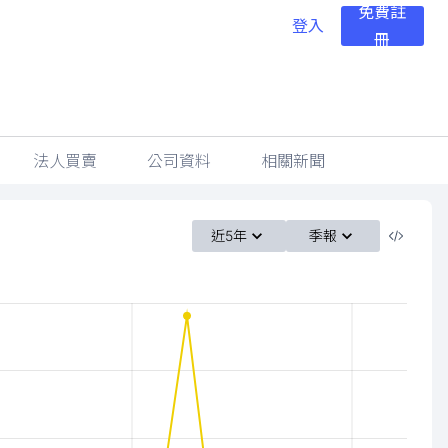
免費註
登入
冊
法人買賣
公司資料
相關新聞
近5年
季報