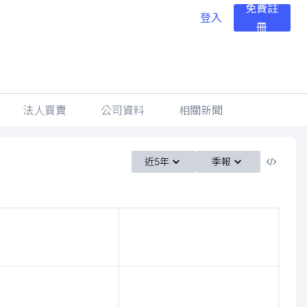
免費註
登入
冊
法人買賣
公司資料
相關新聞
近5年
季報