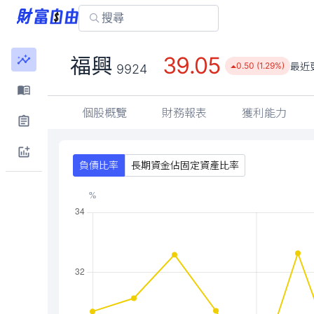
39.05
福興
最近
0.50 (1.29%)
9924
個股概覽
財務報表
獲利能力
負債比率
長期資金佔固定資產比率