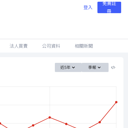
免費註
登入
冊
法人買賣
公司資料
相關新聞
近5年
季報