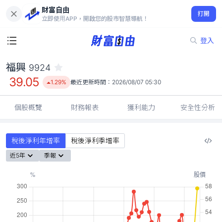
財富自由
福興 9924
打開
39.05
1.29%
立即使用APP，開啟您的股市智慧導航！
登入
福興
9924
39.05
1.29%
最近更新時間：
2026/08/07 05:30
個股概覽
財務報表
獲利能力
安全性分析
稅後淨利年增率
稅後淨利季增率
近5年
季報