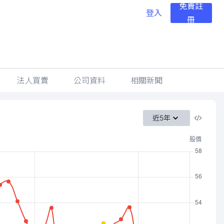
免費註
登入
冊
法人買賣
公司資料
相關新聞
近5年