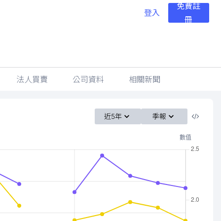
免費註
登入
冊
法人買賣
公司資料
相關新聞
近5年
季報