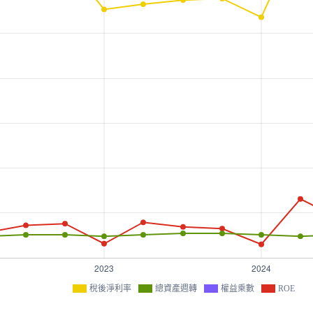
稅後淨利率
總資產週轉
權益乘數
ROE